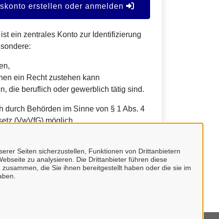
konto erstellen oder anmelden
t ein zentrales Konto zur Identifizierung
esondere:
en,
nen ein Recht zustehen kann
, die beruflich oder gewerblich tätig sind.
h durch Behörden im Sinne von § 1 Abs. 4
etz (VwVfG) möglich.
erer Seiten sicherzustellen, Funktionen von Drittanbietern
ebseite zu analysieren. Die Drittanbieter führen diese
 zusammen, die Sie ihnen bereitgestellt haben oder die sie im
aben.