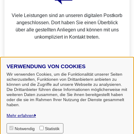
Viele Leistungen sind an unseren digitalen Postkorb
angeschlossen. Dort haben Sie einen Überblick
über alle gestellten Anliegen und können mit uns
unkompliziert in Kontakt treten.
VERWENDUNG VON COOKIES
Weitere Informationen zur BundID finden Sie auf der
Wir verwenden Cookies, um die Funktionalität unserer Seiten
sicherzustellen, Funktionen von Drittanbietern anbieten zu
FAQ-Seite des Bundes.
können und die Zugriffe auf unsere Webseite zu analysieren.
Die Drittanbieter führen diese Informationen möglicherweise mit
weiteren Daten zusammen, die Sie ihnen bereitgestellt haben
oder die sie im Rahmen Ihrer Nutzung der Dienste gesammelt
haben.
Landkreis Uelzen
Mehr erfahren
Notwendig
Statistik
Alle Rechte vorbehalten