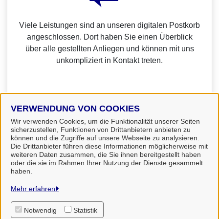
Viele Leistungen sind an unseren digitalen Postkorb
angeschlossen. Dort haben Sie einen Überblick
über alle gestellten Anliegen und können mit uns
unkompliziert in Kontakt treten.
VERWENDUNG VON COOKIES
Weitere Informationen zur BundID finden Sie auf der
Wir verwenden Cookies, um die Funktionalität unserer Seiten
sicherzustellen, Funktionen von Drittanbietern anbieten zu
FAQ-Seite des Bundes.
können und die Zugriffe auf unsere Webseite zu analysieren.
Die Drittanbieter führen diese Informationen möglicherweise mit
weiteren Daten zusammen, die Sie ihnen bereitgestellt haben
oder die sie im Rahmen Ihrer Nutzung der Dienste gesammelt
haben.
Landkreis Uelzen
Mehr erfahren
Notwendig
Statistik
Alle Rechte vorbehalten