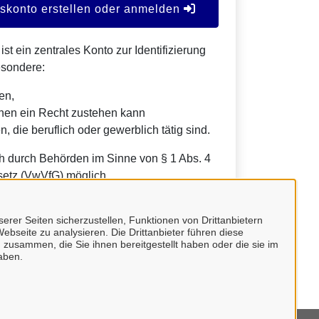
konto erstellen oder anmelden
t ein zentrales Konto zur Identifizierung
esondere:
en,
nen ein Recht zustehen kann
, die beruflich oder gewerblich tätig sind.
h durch Behörden im Sinne von § 1 Abs. 4
etz (VwVfG) möglich.
erer Seiten sicherzustellen, Funktionen von Drittanbietern
ebseite zu analysieren. Die Drittanbieter führen diese
 zusammen, die Sie ihnen bereitgestellt haben oder die sie im
aben.