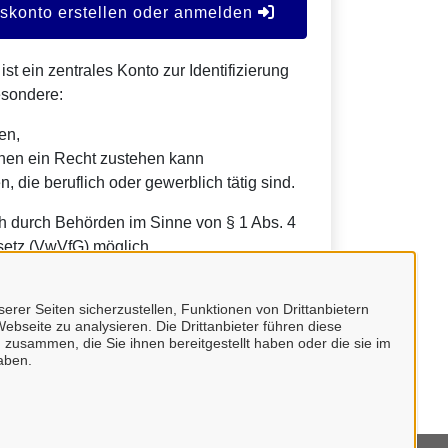
konto erstellen oder anmelden
t ein zentrales Konto zur Identifizierung
esondere:
en,
nen ein Recht zustehen kann
, die beruflich oder gewerblich tätig sind.
h durch Behörden im Sinne von § 1 Abs. 4
etz (VwVfG) möglich.
erer Seiten sicherzustellen, Funktionen von Drittanbietern
ebseite zu analysieren. Die Drittanbieter führen diese
 zusammen, die Sie ihnen bereitgestellt haben oder die sie im
aben.