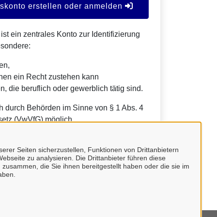
konto erstellen oder anmelden
t ein zentrales Konto zur Identifizierung
esondere:
en,
nen ein Recht zustehen kann
, die beruflich oder gewerblich tätig sind.
h durch Behörden im Sinne von § 1 Abs. 4
etz (VwVfG) möglich.
erer Seiten sicherzustellen, Funktionen von Drittanbietern
ebseite zu analysieren. Die Drittanbieter führen diese
 zusammen, die Sie ihnen bereitgestellt haben oder die sie im
aben.